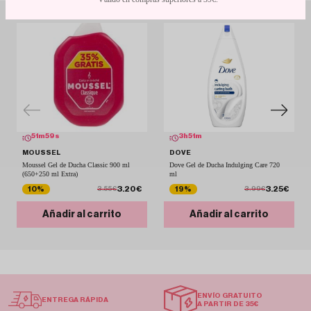
51
m
59
s
3
h
51
m
MOUSSEL
DOVE
Moussel Gel de Ducha Classic 900 ml
Dove Gel de Ducha Indulging Care 720
(650+250 ml Extra)
ml
3.20€
3.25€
10%
19%
3.55€
3.99€
Añadir al carrito
Añadir al carrito
ENVÍO GRATUITO
ENTREGA RÁPIDA
A PARTIR DE 35€