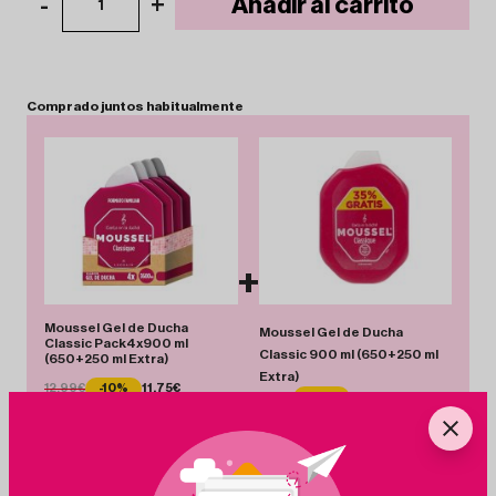
-
+
Añadir al carrito
1
Comprado
juntos
habitualmente
+
Moussel Gel de Ducha
Moussel Gel de Ducha
Classic Pack4x900 ml
Classic 900 ml (650+250 ml
(650+250 ml Extra)
Extra)
12.99€
-10%
11.75€
3.55€
-10%
3.20€
Total 14.95 €
Añadir Pack
Ahorras 1.59 €