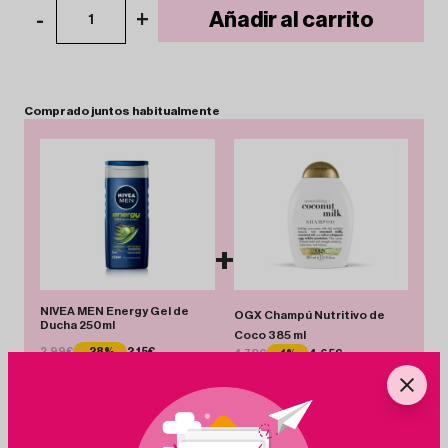
-
+
Añadir al carrito
1
Comprado
juntos
habitualmente
+
NIVEA MEN Energy Gel de
OGX Champú Nutritivo de
Ducha 250ml
Coco 385 ml
2.99€
-28%
2.15€
4.70€
-1%
4.65€
Total 6.80 €
Añadir Pack
Ahorras 0.89 €