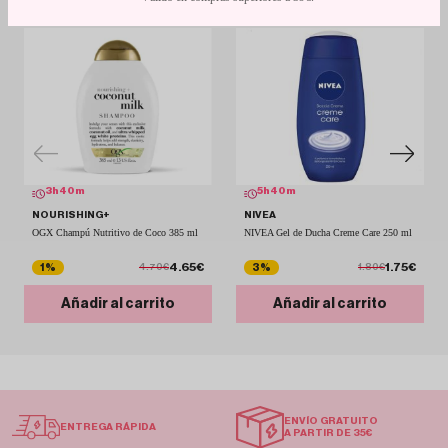
3
h
40
m
5
h
40
m
NOURISHING+
NIVEA
OGX Champú Nutritivo de Coco 385 ml
NIVEA Gel de Ducha Creme Care 250 ml
4.65€
1.75€
1%
3%
4.70€
1.80€
Añadir al carrito
Añadir al carrito
ENVÍO GRATUITO
ENTREGA RÁPIDA
A PARTIR DE 35€